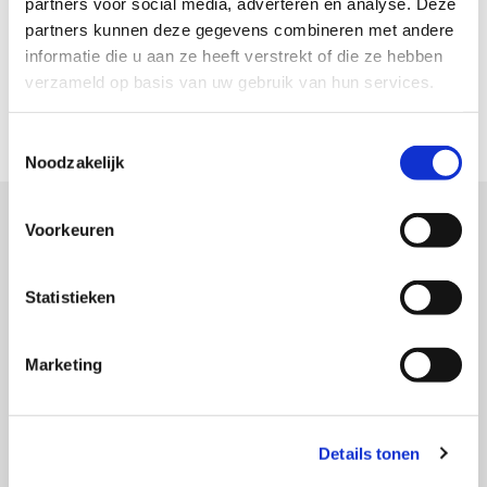
partners voor social media, adverteren en analyse. Deze
partners kunnen deze gegevens combineren met andere
informatie die u aan ze heeft verstrekt of die ze hebben
verzameld op basis van uw gebruik van hun services.
Toestemmingsselectie
Noodzakelijk
Voorkeuren
Verplichte inentingen
Statistieken
Om besmettingen te voorkomen en zo te zorgen dat uw
huisdier ook gezond blijft, zijn wij genoodzaakt een
aantal inentingen te verplichten. Het is aan te raden dit
Marketing
ruim voor het verblijf bij Dierenpension de Lindehoeve in
orde te maken. Wij vragen u aan te tonen welke
inentingen uw knaagdier heeft gekregen.
Details tonen