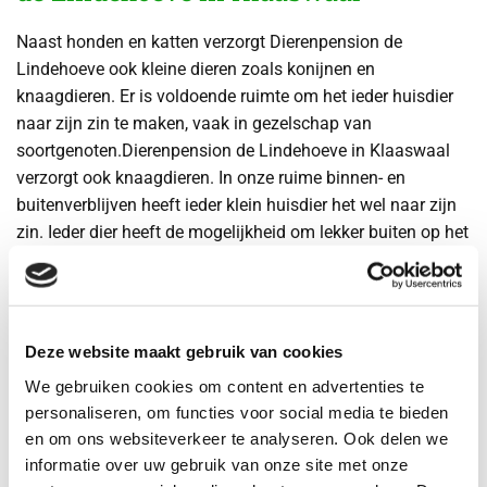
Naast honden en katten verzorgt Dierenpension de
Lindehoeve ook kleine dieren zoals konijnen en
knaagdieren. Er is voldoende ruimte om het ieder huisdier
naar zijn zin te maken, vaak in gezelschap van
soortgenoten.Dierenpension de Lindehoeve in Klaaswaal
verzorgt ook knaagdieren. In onze ruime binnen- en
buitenverblijven heeft ieder klein huisdier het wel naar zijn
zin. Ieder dier heeft de mogelijkheid om lekker buiten op het
landgoed rond te lopen, altijd onder toezicht van onze
dierenverzorgers. Mocht uw knaagdier een afwijkende
verzorging nodig hebben dan is dit geen probleem, al onze
medewerkers zijn gediplomeerd en helpen uw dier met veel
Deze website maakt gebruik van cookies
liefde.
We gebruiken cookies om content en advertenties te
personaliseren, om functies voor social media te bieden
en om ons websiteverkeer te analyseren. Ook delen we
informatie over uw gebruik van onze site met onze